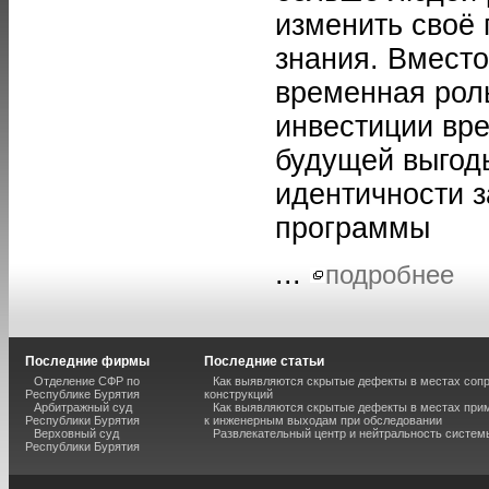
изменить своё 
знания. Вместо
временная роль
инвестиции вр
будущей выгод
идентичности з
программы
...
подробнее
Последние фирмы
Последние статьи
Отделение СФР по
Как выявляются скрытые дефекты в местах соп
Республике Бурятия
конструкций
Арбитражный суд
Как выявляются скрытые дефекты в местах при
Республики Бурятия
к инженерным выходам при обследовании
Верховный суд
Развлекательный центр и нейтральность систем
Республики Бурятия