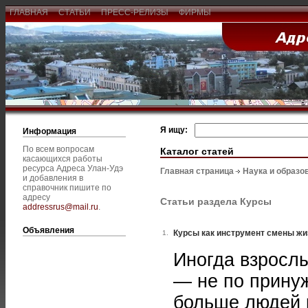
ГЛАВНАЯ
СТАТЬИ
ПРЕСС-РЕЛИЗЫ
ФИРМЫ
Я ищу:
Информация
По всем вопросам
Каталог статей
касающихся работы
ресурса Адреса Улан-Удэ
Главная страница
Наука и образо
и добавления в
справочник пишите по
адресу
Статьи раздела Курсы
addressrus@mail.ru
.
Объявления
Курсы как инструмент смены жи
1.
Иногда взрослы
— не по принуж
больше людей 