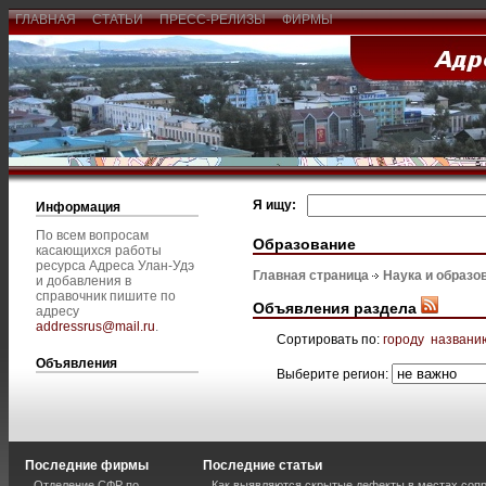
ГЛАВНАЯ
СТАТЬИ
ПРЕСС-РЕЛИЗЫ
ФИРМЫ
Я ищу:
Информация
По всем вопросам
Образование
касающихся работы
ресурса Адреса Улан-Удэ
Главная страница
Наука и образо
и добавления в
справочник пишите по
Объявления раздела
адресу
addressrus@mail.ru
.
Сортировать по:
городу
названи
Объявления
Выберите регион:
Последние фирмы
Последние статьи
Отделение СФР по
Как выявляются скрытые дефекты в местах соп