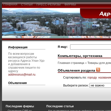
ГЛАВНАЯ
СТАТЬИ
ПРЕСС-РЕЛИЗЫ
ФИРМЫ
Я ищу:
Информация
По всем вопросам
Компьютеры, оргтехника
касающихся работы
ресурса Адреса Улан-Удэ
Главная страница
Товары для дом
и добавления в
справочник пишите по
Объявления раздела
адресу
addressrus@mail.ru
.
Сортировать по:
городу
названи
Объявления
Выберите регион:
Последние фирмы
Последние статьи
Отделение СФР по
Как выявляются скрытые дефекты в местах соп