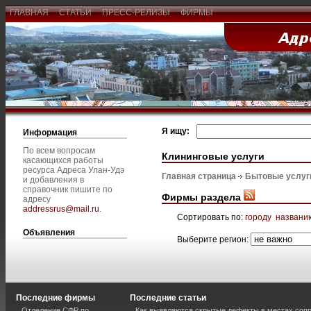
ГЛАВНАЯ
СТАТЬИ
ПРЕСС-РЕЛИЗЫ
ФИРМЫ
Я ищу:
Информация
По всем вопросам
Клининговые услуги
касающихся работы
ресурса Адреса Улан-Удэ
Главная страница
Бытовые услуг
и добавления в
справочник пишите по
Фирмы раздела
адресу
addressrus@mail.ru
.
Сортировать по:
городу
названи
Объявления
Выберите регион:
Последние фирмы
Последние статьи
Отделение СФР по
Как выявляются скрытые дефекты в местах соп