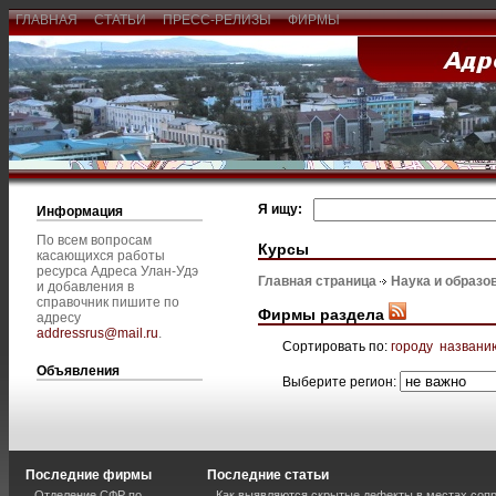
ГЛАВНАЯ
СТАТЬИ
ПРЕСС-РЕЛИЗЫ
ФИРМЫ
Я ищу:
Информация
По всем вопросам
Курсы
касающихся работы
ресурса Адреса Улан-Удэ
Главная страница
Наука и образо
и добавления в
справочник пишите по
Фирмы раздела
адресу
addressrus@mail.ru
.
Сортировать по:
городу
названи
Объявления
Выберите регион:
Последние фирмы
Последние статьи
Отделение СФР по
Как выявляются скрытые дефекты в местах соп